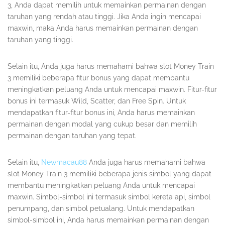
3, Anda dapat memilih untuk memainkan permainan dengan
taruhan yang rendah atau tinggi. Jika Anda ingin mencapai
maxwin, maka Anda harus memainkan permainan dengan
taruhan yang tinggi.
Selain itu, Anda juga harus memahami bahwa slot Money Train
3 memiliki beberapa fitur bonus yang dapat membantu
meningkatkan peluang Anda untuk mencapai maxwin. Fitur-fitur
bonus ini termasuk Wild, Scatter, dan Free Spin. Untuk
mendapatkan fitur-fitur bonus ini, Anda harus memainkan
permainan dengan modal yang cukup besar dan memilih
permainan dengan taruhan yang tepat.
Selain itu,
Newmacau88
Anda juga harus memahami bahwa
slot Money Train 3 memiliki beberapa jenis simbol yang dapat
membantu meningkatkan peluang Anda untuk mencapai
maxwin. Simbol-simbol ini termasuk simbol kereta api, simbol
penumpang, dan simbol petualang. Untuk mendapatkan
simbol-simbol ini, Anda harus memainkan permainan dengan