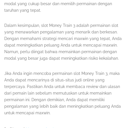
modal yang cukup besar dan memilih permainan dengan
taruhan yang tepat.
Dalam kesimpulan, slot Money Train 3 adalah permainan slot
yang menawarkan pengalaman yang menarik dan berkesan.
Dengan memahami strategi mencari maxwin yang tepat, Anda
dapat meningkatkan peluang Anda untuk mencapai maxwin.
Namun, perlu diingat bahwa memainkan permainan dengan
modal yang besar juga dapat meningkatkan risiko kekalahan.
Jika Anda ingin mencoba permainan slot Money Train 3, maka
Anda dapat mencarinya di situs-situs judi online yang
terpercaya. Pastikan Anda untuk membaca review dan ulasan
dari pemain lain sebelum memutuskan untuk memainkan
permainan ini. Dengan demikian, Anda dapat memiliki
pengalaman yang lebih baik dan meningkatkan peluang Anda
untuk mencapai maxwin.