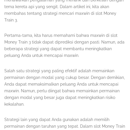
menawarkan pengalaman yang menarik dan berkesan dengan
tema kereta api yang sengit. Dalam artikel ini, kita akan
membahas tentang strategi mencari maxwin di slot Money
Train 3.
Pertama-tama, kita harus memahami bahwa maxwin di slot
Money Train 3 tidak dapat diprediksi dengan pasti. Namun, ada
beberapa strategi yang dapat membantu meningkatkan
peluang Anda untuk mencapai maxwin.
Salah satu strategi yang paling efektif adalah memainkan
permainan dengan modal yang cukup besar. Dengan demikian,
Anda dapat memaksimalkan peluang Anda untuk mencapai
maxwin. Namun, perlu diingat bahwa memainkan permainan
dengan modal yang besar juga dapat meningkatkan risiko
kekalahan.
Strategi lain yang dapat Anda gunakan adalah memilih
permainan dengan taruhan yang tepat. Dalam slot Money Train