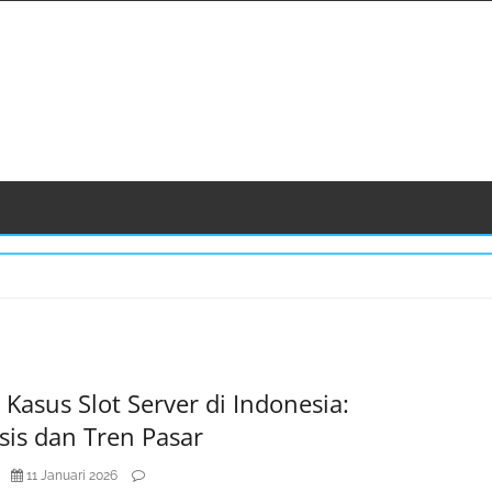
S
K
 Kasus Slot Server di Indonesia:
sis dan Tren Pasar
11 Januari 2026