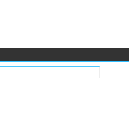
idebar
edua